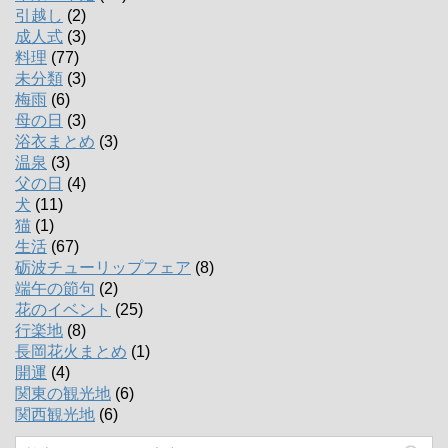
引越し
(2)
成人式
(3)
料理
(77)
未分類
(3)
梅雨
(6)
母の日
(3)
浴衣まとめ
(3)
温泉
(3)
父の日
(4)
犬
(11)
猫
(1)
生活
(67)
砺波チューリップフェア
(8)
端午の節句
(2)
花のイベント
(25)
行楽地
(8)
長岡花火まとめ
(1)
開運
(4)
関東の観光地
(6)
関西観光地
(6)