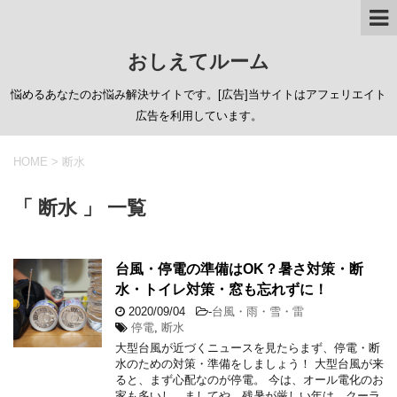
おしえてルーム
悩めるあなたのお悩み解決サイトです。[広告]当サイトはアフェリエイト
広告を利用しています。
HOME
>
断水
「 断水 」 一覧
台風・停電の準備はOK？暑さ対策・断
水・トイレ対策・窓も忘れずに！
2020/09/04
-
台風・雨・雪・雷
停電
,
断水
大型台風が近づくニュースを見たらまず、停電・断
水のための対策・準備をしましょう！ 大型台風が来
ると、まず心配なのが停電。 今は、オール電化のお
家も多いし、ましてや、残暑が厳しい年は、クーラ