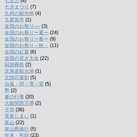
七五三
(4)
七夕まつり
(7)
九州の観光地
(4)
九星気学
(1)
全国のお祭り―-
(3)
全国のお祭りー夏ー
(24)
全国のお祭りー春ー
(9)
全国のお祭り－秋－
(11)
全国の紅葉
(6)
全国の花火大会
(22)
冠婚葬祭
(2)
北海道観光地
(1)
北陸応援割
(5)
台風・雨・雪・雷
(5)
塾
(2)
夏の行事
(20)
大阪関西万博
(2)
子供
(36)
実家じまい
(1)
富山
(22)
富山県旅行
(5)
年末・年始
(23)