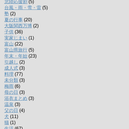
北陸応援割
(5)
台風・雨・雪・雷
(5)
塾
(2)
夏の行事
(20)
大阪関西万博
(2)
子供
(36)
実家じまい
(1)
富山
(22)
富山県旅行
(5)
年末・年始
(23)
引越し
(2)
成人式
(3)
料理
(77)
未分類
(3)
梅雨
(6)
母の日
(3)
浴衣まとめ
(3)
温泉
(3)
父の日
(4)
犬
(11)
猫
(1)
生活
(67)