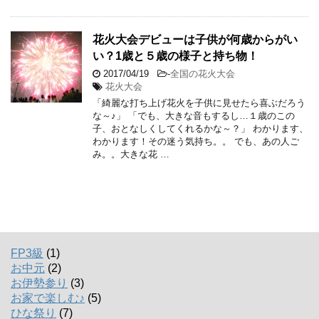
花火大会デビューは子供が何歳からがい
い？1歳と５歳の様子と持ち物！
2017/04/19
-
全国の花火大会
花火大会
「綺麗な打ち上げ花火を子供に見せたら喜ぶだろう
な～♪」 「でも、大きな音もするし…１歳のこの
子、おとなしくしてくれるかな～？」 わかります、
わかります！その迷う気持ち。。 でも、あの人ご
み。。大きな花 …
FP3級
(1)
お中元
(2)
お伊勢参り
(3)
お家で楽しむ♪
(5)
ひな祭り
(7)