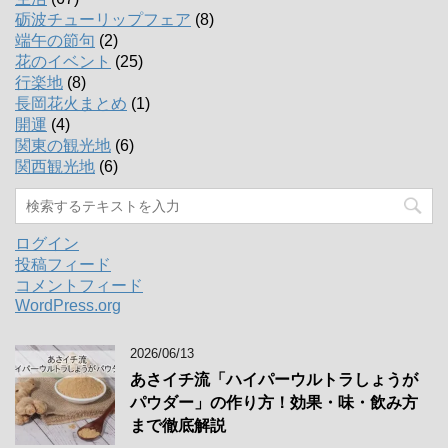
砺波チューリップフェア
(8)
端午の節句
(2)
花のイベント
(25)
行楽地
(8)
長岡花火まとめ
(1)
開運
(4)
関東の観光地
(6)
関西観光地
(6)
ログイン
投稿フィード
コメントフィード
WordPress.org
2026/06/13
あさイチ流「ハイパーウルトラしょうが
パウダー」の作り方！効果・味・飲み方
まで徹底解説