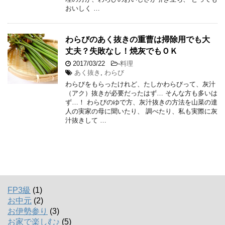
おいしく …
わらびのあく抜きの重曹は掃除用でも大
丈夫？失敗なし！焼灰でもＯＫ
2017/03/22
-
料理
あく抜き
,
わらび
わらびをもらったけれど、たしかわらびって、灰汁
（アク）抜きが必要だったはず… そんな方も多いは
ず…！ わらびのゆで方、灰汁抜きの方法を山菜の達
人の実家の母に聞いたり、 調べたり、私も実際に灰
汁抜きして …
FP3級
(1)
お中元
(2)
お伊勢参り
(3)
お家で楽しむ♪
(5)