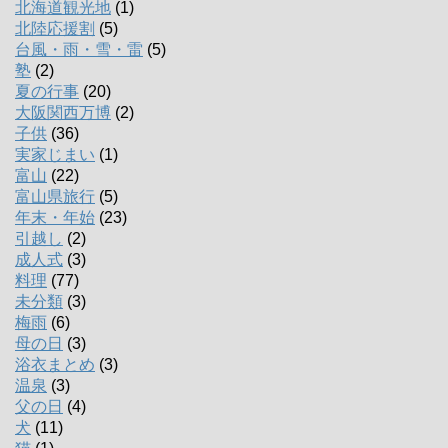
北海道観光地
(1)
北陸応援割
(5)
台風・雨・雪・雷
(5)
塾
(2)
夏の行事
(20)
大阪関西万博
(2)
子供
(36)
実家じまい
(1)
富山
(22)
富山県旅行
(5)
年末・年始
(23)
引越し
(2)
成人式
(3)
料理
(77)
未分類
(3)
梅雨
(6)
母の日
(3)
浴衣まとめ
(3)
温泉
(3)
父の日
(4)
犬
(11)