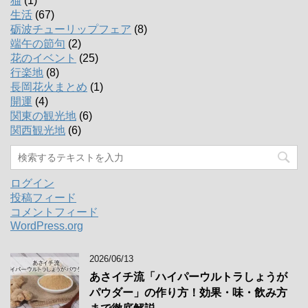
猫
(1)
生活
(67)
砺波チューリップフェア
(8)
端午の節句
(2)
花のイベント
(25)
行楽地
(8)
長岡花火まとめ
(1)
開運
(4)
関東の観光地
(6)
関西観光地
(6)
ログイン
投稿フィード
コメントフィード
WordPress.org
2026/06/13
あさイチ流「ハイパーウルトラしょうが
パウダー」の作り方！効果・味・飲み方