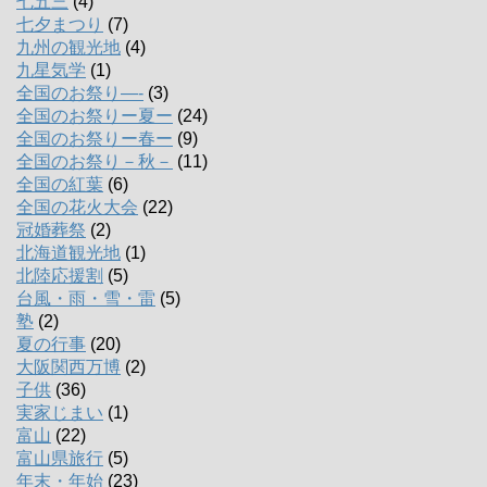
七五三
(4)
七夕まつり
(7)
九州の観光地
(4)
九星気学
(1)
全国のお祭り―-
(3)
全国のお祭りー夏ー
(24)
全国のお祭りー春ー
(9)
全国のお祭り－秋－
(11)
全国の紅葉
(6)
全国の花火大会
(22)
冠婚葬祭
(2)
北海道観光地
(1)
北陸応援割
(5)
台風・雨・雪・雷
(5)
塾
(2)
夏の行事
(20)
大阪関西万博
(2)
子供
(36)
実家じまい
(1)
富山
(22)
富山県旅行
(5)
年末・年始
(23)