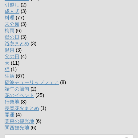
引越し
(2)
成人式
(3)
料理
(77)
未分類
(3)
梅雨
(6)
母の日
(3)
浴衣まとめ
(3)
温泉
(3)
父の日
(4)
犬
(11)
猫
(1)
生活
(67)
砺波チューリップフェア
(8)
端午の節句
(2)
花のイベント
(25)
行楽地
(8)
長岡花火まとめ
(1)
開運
(4)
関東の観光地
(6)
関西観光地
(6)