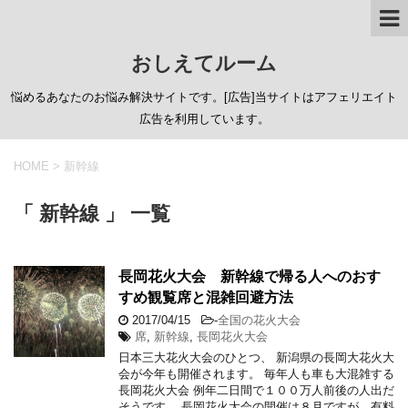
おしえてルーム
悩めるあなたのお悩み解決サイトです。[広告]当サイトはアフェリエイト
広告を利用しています。
HOME
>
新幹線
「 新幹線 」 一覧
長岡花火大会 新幹線で帰る人へのおす
すめ観覧席と混雑回避方法
2017/04/15
-
全国の花火大会
席
,
新幹線
,
長岡花火大会
日本三大花火大会のひとつ、 新潟県の長岡大花火大
会が今年も開催されます。 毎年人も車も大混雑する
長岡花火大会 例年二日間で１００万人前後の人出だ
そうです。 長岡花火大会の開催は８月ですが、有料