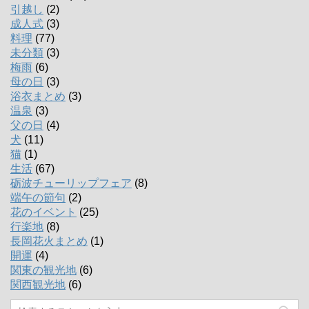
引越し
(2)
成人式
(3)
料理
(77)
未分類
(3)
梅雨
(6)
母の日
(3)
浴衣まとめ
(3)
温泉
(3)
父の日
(4)
犬
(11)
猫
(1)
生活
(67)
砺波チューリップフェア
(8)
端午の節句
(2)
花のイベント
(25)
行楽地
(8)
長岡花火まとめ
(1)
開運
(4)
関東の観光地
(6)
関西観光地
(6)