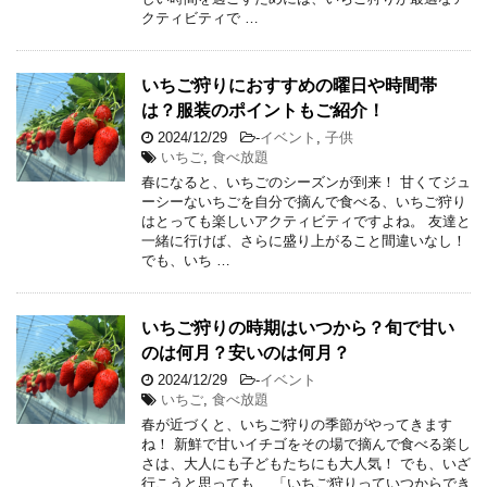
クティビティで …
いちご狩りにおすすめの曜日や時間帯
は？服装のポイントもご紹介！
2024/12/29
-
イベント
,
子供
いちご
,
食べ放題
春になると、いちごのシーズンが到来！ 甘くてジュ
ーシーないちごを自分で摘んで食べる、いちご狩り
はとっても楽しいアクティビティですよね。 友達と
一緒に行けば、さらに盛り上がること間違いなし！
でも、いち …
いちご狩りの時期はいつから？旬で甘い
のは何月？安いのは何月？
2024/12/29
-
イベント
いちご
,
食べ放題
春が近づくと、いちご狩りの季節がやってきます
ね！ 新鮮で甘いイチゴをその場で摘んで食べる楽し
さは、大人にも子どもたちにも大人気！ でも、いざ
行こうと思っても、 「いちご狩りっていつからでき