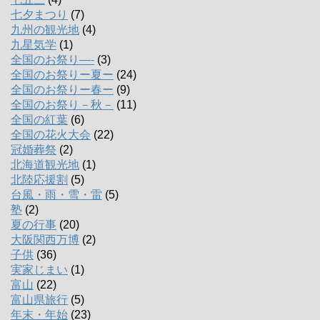
七夕まつり
(7)
九州の観光地
(4)
九星気学
(1)
全国のお祭り―-
(3)
全国のお祭りー夏ー
(24)
全国のお祭りー春ー
(9)
全国のお祭り－秋－
(11)
全国の紅葉
(6)
全国の花火大会
(22)
冠婚葬祭
(2)
北海道観光地
(1)
北陸応援割
(5)
台風・雨・雪・雷
(5)
塾
(2)
夏の行事
(20)
大阪関西万博
(2)
子供
(36)
実家じまい
(1)
富山
(22)
富山県旅行
(5)
年末・年始
(23)