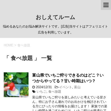
おしえてルーム
悩めるあなたのお悩み解決サイトです。[広告]当サイトはアフェリエイト
広告を利用しています。
HOME
>
食べ放題
「 食べ放題 」 一覧
富山県でいちご狩りできるのはどこ？い
つからやってる？甘い時期はいつ？
2024/12/31
-
イベント
,
富山
いちご
,
食べ放題
富山県でいちご狩りを楽しみたいと考えている皆さ
ん、特にお子さん連れでのお出かけを検討されてい
る方にぴったりの情報をお届けします！ 家族での楽
しい時間を過ごすためには、いちご狩りが最適なア