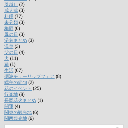
引越し
(2)
成人式
(3)
料理
(77)
未分類
(3)
梅雨
(6)
母の日
(3)
浴衣まとめ
(3)
温泉
(3)
父の日
(4)
犬
(11)
猫
(1)
生活
(67)
砺波チューリップフェア
(8)
端午の節句
(2)
花のイベント
(25)
行楽地
(8)
長岡花火まとめ
(1)
開運
(4)
関東の観光地
(6)
関西観光地
(6)