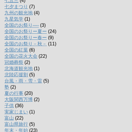
七五三
(4)
七夕まつり
(7)
九州の観光地
(4)
九星気学
(1)
全国のお祭り―-
(3)
全国のお祭りー夏ー
(24)
全国のお祭りー春ー
(9)
全国のお祭り－秋－
(11)
全国の紅葉
(6)
全国の花火大会
(22)
冠婚葬祭
(2)
北海道観光地
(1)
北陸応援割
(5)
台風・雨・雪・雷
(5)
塾
(2)
夏の行事
(20)
大阪関西万博
(2)
子供
(36)
実家じまい
(1)
富山
(22)
富山県旅行
(5)
年末・年始
(23)