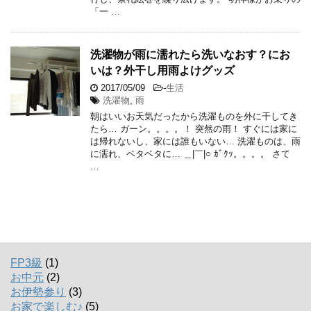
「一 …
洗濯物が雨に濡れたら洗いなおす？にお
いは？外干し用雨よけグッズ
2017/05/09
-
生活
洗濯物
,
雨
朝はいいお天気だったから洗濯ものを外に干してき
たら… ガーン。。。。！ 突然の雨！ すぐには家に
は帰れないし、家には誰もいない… 洗濯ものは、雨
に濡れ、ベタベタに… ＿|￣|○ ｶﾞｸｯ。。。。 さて
…
FP3級
(1)
お中元
(2)
お伊勢参り
(3)
お家で楽しむ♪
(5)