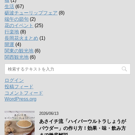
猫
(1)
生活
(67)
砺波チューリップフェア
(8)
端午の節句
(2)
花のイベント
(25)
行楽地
(8)
長岡花火まとめ
(1)
開運
(4)
関東の観光地
(6)
関西観光地
(6)
ログイン
投稿フィード
コメントフィード
WordPress.org
2026/06/13
あさイチ流「ハイパーウルトラしょうが
パウダー」の作り方！効果・味・飲み方