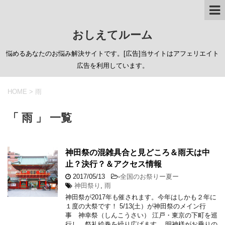
おしえてルーム
悩めるあなたのお悩み解決サイトです。[広告]当サイトはアフェリエイト
広告を利用しています。
HOME
>
雨
「 雨 」 一覧
神田祭の混雑具合と見どころ＆雨天は中
止？決行？＆アクセス情報
2017/05/13
-
全国のお祭りー夏ー
神田祭り
,
雨
神田祭が2017年も催されます。今年はしかも２年に
１度の大祭です！ 5/13(土）が神田祭のメイン行
事 神幸祭（しんこうさい） 江戸・東京の下町を巡
行し、祭礼絵巻を繰り広げます。 明神様がお乗りの