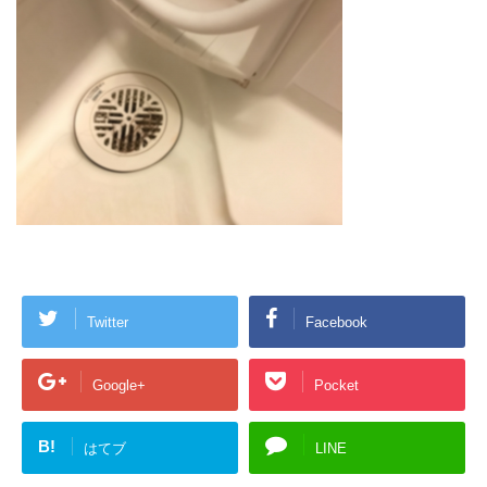
Twitter
Facebook
Google+
Pocket
B!
はてブ
LINE