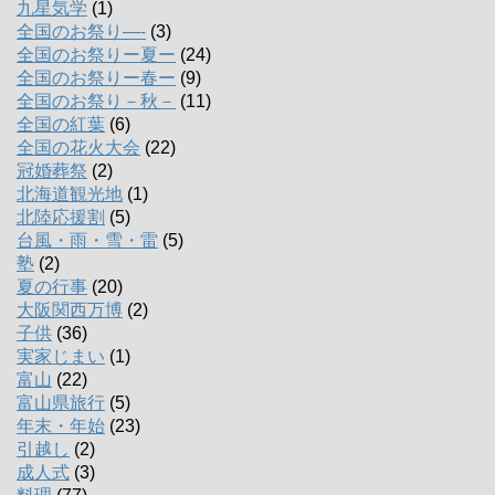
九星気学
(1)
全国のお祭り―-
(3)
全国のお祭りー夏ー
(24)
全国のお祭りー春ー
(9)
全国のお祭り－秋－
(11)
全国の紅葉
(6)
全国の花火大会
(22)
冠婚葬祭
(2)
北海道観光地
(1)
北陸応援割
(5)
台風・雨・雪・雷
(5)
塾
(2)
夏の行事
(20)
大阪関西万博
(2)
子供
(36)
実家じまい
(1)
富山
(22)
富山県旅行
(5)
年末・年始
(23)
引越し
(2)
成人式
(3)