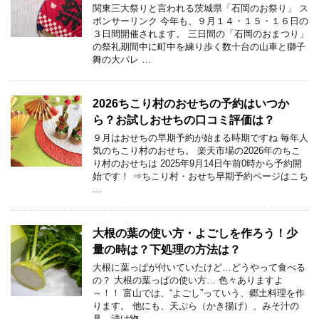
関東三大祭りと言われる茨城県「石岡のお祭り」 ス
ポンサーリンク 今年も、９月１４・１５・１６日の
３日間開催されます。 三日間の「石岡のおまつり」
の祭礼期間中に町中を練り歩く数十台の山車と獅子
舞の大パレ …
2026ちこり村のおせちの予約はいつか
ら？お試しおせちの口コミ評価は？
９月はおせちの早期予約が始まる時期ですね 毎年人
気のちこり村のおせち。 楽天市場の2026年のちこ
り村のおせちは 2025年9月14日午前0時から予約開
始です！ ⇒ちこり村・おせち早期予約ページはこち
…
大根の葉の使い方・よごしを作ろう！少
量の時は？下処理の方法は？
大根に葉っぱが付いていたけど…どうやって食べる
の？ 大根の葉っぱの使い方… 色々ありますよ
～！！ 富山では、“よごし”っていう、郷土料理を作
ります。 他にも、天ぷら（かき揚げ）、みそ汁の
具、漬け物… …