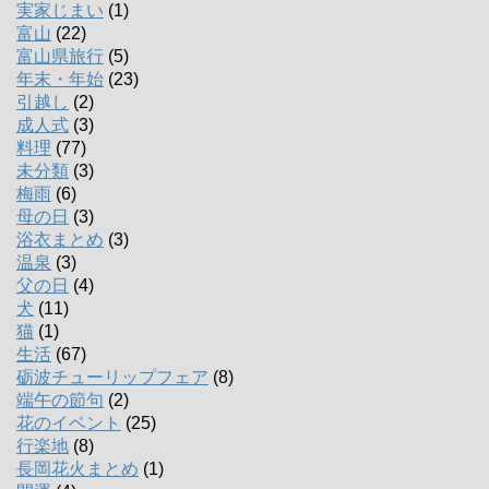
実家じまい
(1)
富山
(22)
富山県旅行
(5)
年末・年始
(23)
引越し
(2)
成人式
(3)
料理
(77)
未分類
(3)
梅雨
(6)
母の日
(3)
浴衣まとめ
(3)
温泉
(3)
父の日
(4)
犬
(11)
猫
(1)
生活
(67)
砺波チューリップフェア
(8)
端午の節句
(2)
花のイベント
(25)
行楽地
(8)
長岡花火まとめ
(1)