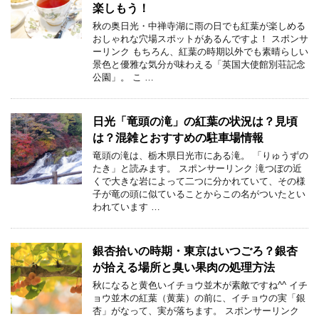
楽しもう！
秋の奥日光・中禅寺湖に雨の日でも紅葉が楽しめる
おしゃれな穴場スポットがあるんですよ！ スポンサ
ーリンク もちろん、紅葉の時期以外でも素晴らしい
景色と優雅な気分が味わえる「英国大使館別荘記念
公園」。 こ …
日光「竜頭の滝」の紅葉の状況は？見頃
は？混雑とおすすめの駐車場情報
竜頭の滝は、栃木県日光市にある滝。 「りゅうずの
たき」と読みます。 スポンサーリンク 滝つぼの近
くで大きな岩によって二つに分かれていて、その様
子が竜の頭に似ていることからこの名がついたとい
われています …
銀杏拾いの時期・東京はいつごろ？銀杏
が拾える場所と臭い果肉の処理方法
秋になると黄色いイチョウ並木が素敵ですね^^ イチ
ョウ並木の紅葉（黄葉）の前に、イチョウの実「銀
杏」がなって、実が落ちます。 スポンサーリンク