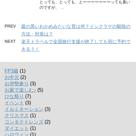
とっても、とっても、とーーーーーーーっても臭い
のですが、 …
PREV
庭の黒いわかめみたいな苔は何？イシクラゲの駆除の
方法・対策は？
NEXT
楽天トラベルで全国旅行支援が終了しても宿に予約で
きる？！
FP3級
(1)
お中元
(2)
お伊勢参り
(3)
お家で楽しむ♪
(5)
ひな祭り
(7)
イベント
(3)
イルミネーション
(3)
クリスマス
(1)
コンタクトレンズ
(2)
ダイエット
(1)
ハロウィン
(1)