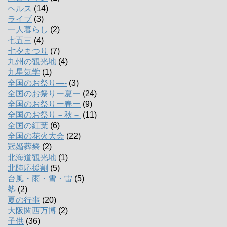
ヘルス
(14)
ライブ
(3)
一人暮らし
(2)
七五三
(4)
七夕まつり
(7)
九州の観光地
(4)
九星気学
(1)
全国のお祭り―-
(3)
全国のお祭りー夏ー
(24)
全国のお祭りー春ー
(9)
全国のお祭り－秋－
(11)
全国の紅葉
(6)
全国の花火大会
(22)
冠婚葬祭
(2)
北海道観光地
(1)
北陸応援割
(5)
台風・雨・雪・雷
(5)
塾
(2)
夏の行事
(20)
大阪関西万博
(2)
子供
(36)