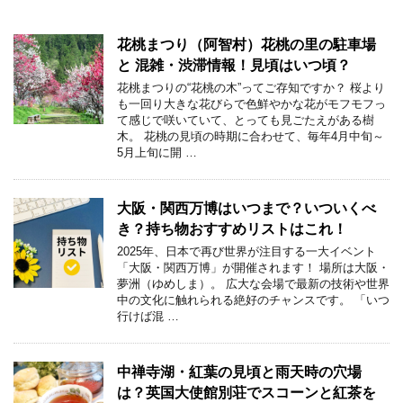
花桃まつり（阿智村）花桃の里の駐車場
と 混雑・渋滞情報！見頃はいつ頃？
花桃まつりの“花桃の木”ってご存知ですか？ 桜より
も一回り大きな花びらで色鮮やかな花がモフモフっ
て感じで咲いていて、とっても見ごたえがある樹
木。 花桃の見頃の時期に合わせて、毎年4月中旬～
5月上旬に開 …
大阪・関西万博はいつまで？いついくべ
き？持ち物おすすめリストはこれ！
2025年、日本で再び世界が注目する一大イベント
「大阪・関西万博」が開催されます！ 場所は大阪・
夢洲（ゆめしま）。 広大な会場で最新の技術や世界
中の文化に触れられる絶好のチャンスです。 「いつ
行けば混 …
中禅寺湖・紅葉の見頃と雨天時の穴場
は？英国大使館別荘でスコーンと紅茶を