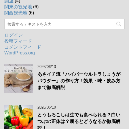
開運
(4)
関東の観光地
(6)
関西観光地
(6)
ログイン
投稿フィード
コメントフィード
WordPress.org
2026/06/13
あさイチ流「ハイパーウルトラしょうが
パウダー」の作り方！効果・味・飲み方
まで徹底解説
2026/06/10
とうもろこしは生でも食べられる？白い
つぶの正体は？腐るとどうなるか徹底解
説！