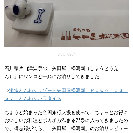
DSC_0954
石川県片山津温泉の「矢田屋 松濤園（しょうとうえ
ん）」にワンコと一緒にお泊りしてきました！
⇒
湯快わんわんリゾート矢田屋松濤園 Ｐｏｗｅｒｅｄ
ｂｙ わんわんパラダイス
ちょうど始まった全国旅行支援を使って、ちょっとお得に
おいしいお料理とポカポカ温まる温泉に入ってきましたの
で、備忘録がてら、「矢田屋 松濤園」のお泊りレビュー