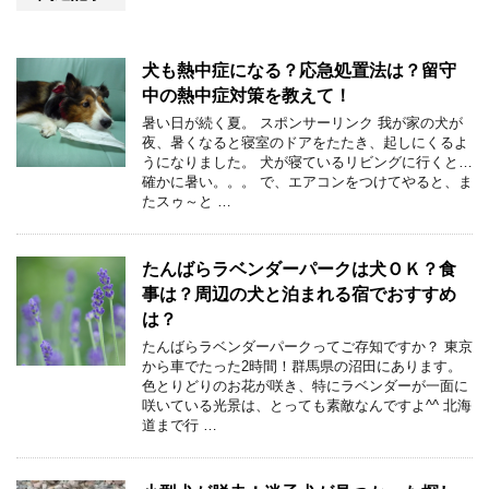
犬も熱中症になる？応急処置法は？留守
中の熱中症対策を教えて！
暑い日が続く夏。 スポンサーリンク 我が家の犬が
夜、暑くなると寝室のドアをたたき、起しにくるよ
うになりました。 犬が寝ているリビングに行くと…
確かに暑い。。。 で、エアコンをつけてやると、ま
たスゥ～と …
たんばらラベンダーパークは犬ＯＫ？食
事は？周辺の犬と泊まれる宿でおすすめ
は？
たんばらラベンダーパークってご存知ですか？ 東京
から車でたった2時間！群馬県の沼田にあります。
色とりどりのお花が咲き、特にラベンダーが一面に
咲いている光景は、とっても素敵なんですよ^^ 北海
道まで行 …