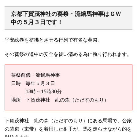
京都下賀茂神社の葵祭・流鏑馬神事はＧＷ
中の５月３日です！
平安絵巻を彷彿とさせる行列で有名な葵祭。
その葵祭の道中の安全を祓い清める為に執り行われます。
葵祭前儀・流鏑馬神事
日時 毎年５月３日
13時～15時30分
場所 下賀茂神社 糺の森（ただすのもり）
下賀茂神社 糺の森（ただすのもり）にある馬場で、公家
の装束（束帯）を着用した射手が、馬を走らせながら的を