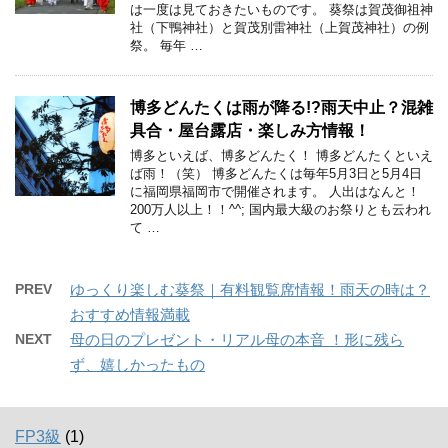
は一度は見ておきたいものです。 葵祭は賀茂御祖神
社（下鴨神社）と賀茂別雷神社（上賀茂神社）の例
祭。 毎年 …
博多どんたくは雨が降る!?雨天中止？混雑
具合・屋台露店・楽しみ方情報！
博多といえば、博多どんたく！ 博多どんたくといえ
ば雨！（笑） 博多どんたくは毎年5月3日と5月4日
に福岡県福岡市で開催されます。 人出はなんと！
200万人以上！！^^; 国内最大級のお祭りとも云われ
て …
PREV
ゆっくり楽しむ葵祭｜有料観覧席情報！雨天の時は？
おすすめ情報満載
NEXT
母の日のプレゼント・リアル母の本音 ！形に残ら
ず、嬉しかったもの
FP3級
(1)