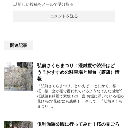
新しい投稿をメールで受け取る
関連記事
弘前さくらまつり！混雑度や渋滞はど
う？おすすめの駐車場と屋台（露店）情
報
「弘前さくらまつり」といえば！ とにかく、桜・
桜・桜！空が桜で覆われているようなそんな感覚^^
桜絨毯も綺麗で素敵！の一言 お堀に浮いている桜の
花びらの“花筏”にも感動！！ そして、「弘前さくら
まつり …
倶利伽羅公園に行ってみた！桜の見ごろ