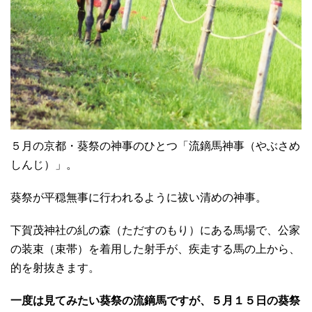
５月の京都・葵祭の神事のひとつ「流鏑馬神事（やぶさめ
しんじ）」。
葵祭が平穏無事に行われるように祓い清めの神事。
下賀茂神社の糺の森（ただすのもり）にある馬場で、公家
の装束（束帯）を着用した射手が、疾走する馬の上から、
的を射抜きます。
一度は見てみたい葵祭の流鏑馬ですが、５月１５日の葵祭