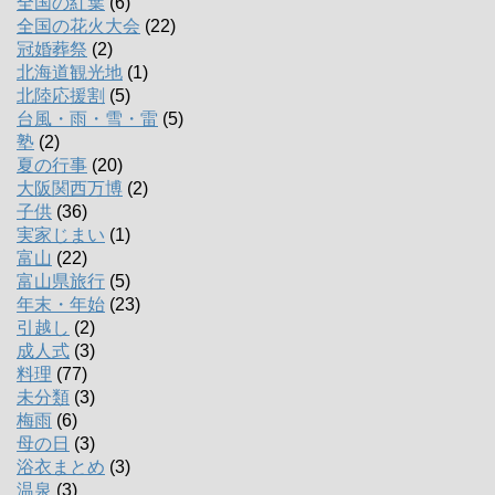
全国の紅葉
(6)
全国の花火大会
(22)
冠婚葬祭
(2)
北海道観光地
(1)
北陸応援割
(5)
台風・雨・雪・雷
(5)
塾
(2)
夏の行事
(20)
大阪関西万博
(2)
子供
(36)
実家じまい
(1)
富山
(22)
富山県旅行
(5)
年末・年始
(23)
引越し
(2)
成人式
(3)
料理
(77)
未分類
(3)
梅雨
(6)
母の日
(3)
浴衣まとめ
(3)
温泉
(3)