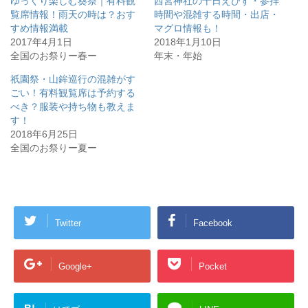
ゆっくり楽しむ葵祭｜有料観
西宮神社の十日えびす・参拝
覧席情報！雨天の時は？おす
時間や混雑する時間・出店・
すめ情報満載
マグロ情報も！
2017年4月1日
2018年1月10日
全国のお祭りー春ー
年末・年始
祇園祭・山鉾巡行の混雑がす
ごい！有料観覧席は予約する
べき？服装や持ち物も教えま
す！
2018年6月25日
全国のお祭りー夏ー
Twitter
Facebook
Google+
Pocket