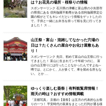
は？お花見の場所・桜祭りの情報
スポンサーリンク 石川県の津幡と富山県の小矢部市
の県境にある 倶利伽羅不動尊がある倶利伽羅県定公
園の桜がとてもキレイだという情報をゲットしたの
で、子供と一緒にお弁当を持って桜を見に行ってき
ました！ ス …
山王祭・富山・混雑してなかった穴場の
日は？たくさんの屋台やお化け屋敷もあ
り！
スポンサーリンク 先日、初めて富山の山王祭に行っ
てきました！ 富山に生まれてン十年経つのに、 富
山の山王祭りには行ったことなかったんですよね～
噂では、とにかく、人が多くて、車を留める所もな
い。 とか …
ゆっくり楽しむ葵祭｜有料観覧席情報！
雨天の時は？おすすめ情報満載
「京都写真」 京都の【葵祭】は五月の代表的なお祭
りの一つ！ 平安時代の装束をまとった行列が通る様