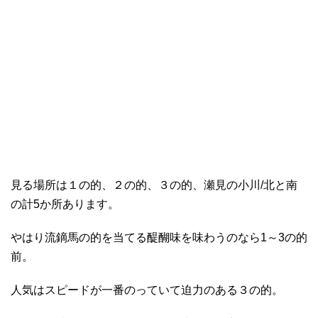
見る場所は１の的、２の的、３の的、瀬見の小川/北と南
の計5か所あります。
やはり流鏑馬の的を当てる醍醐味を味わうのなら1～3の的
前。
人気はスピードが一番のっていて迫力のある３の的。