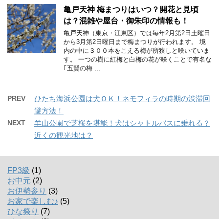
亀戸天神 梅まつりはいつ？開花と見頃
は？混雑や屋台・御朱印の情報も！
亀戸天神（東京・江東区）では毎年2月第2日土曜日
から3月第2日曜日まで梅まつりが行われます。 境
内の中に３００本をこえる梅が所狭しと咲いていま
す。 一つの樹に紅梅と白梅の花が咲くことで有名な
｢五賢の梅 …
PREV
ひたち海浜公園は犬ＯＫ！ネモフィラの時期の渋滞回
避方法！
NEXT
羊山公園で芝桜を堪能！犬はシャトルバスに乗れる？
近くの観光地は？
FP3級
(1)
お中元
(2)
お伊勢参り
(3)
お家で楽しむ♪
(5)
ひな祭り
(7)