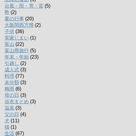
台風・雨・雪・雷
(5)
塾
(2)
夏の行事
(20)
大阪関西万博
(2)
子供
(36)
実家じまい
(1)
富山
(22)
富山県旅行
(5)
年末・年始
(23)
引越し
(2)
成人式
(3)
料理
(77)
未分類
(3)
梅雨
(6)
母の日
(3)
浴衣まとめ
(3)
温泉
(3)
父の日
(4)
犬
(11)
猫
(1)
生活
(67)