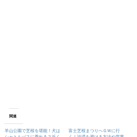
関連
羊山公園で芝桜を堪能！犬は
富士芝桜まつりへＧＷに行
シャトルバスに乗れる？近く
く！渋滞を避ける方法や営業