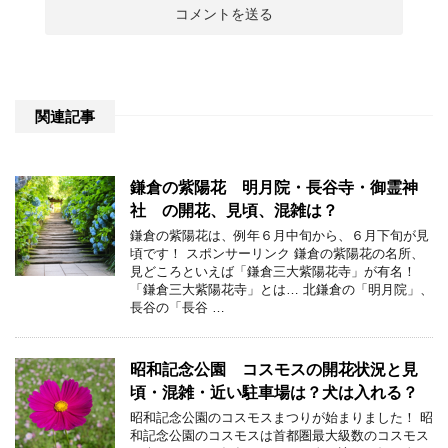
関連記事
鎌倉の紫陽花 明月院・長谷寺・御霊神
社 の開花、見頃、混雑は？
鎌倉の紫陽花は、例年６月中旬から、６月下旬が見
頃です！ スポンサーリンク 鎌倉の紫陽花の名所、
見どころといえば「鎌倉三大紫陽花寺」が有名！
「鎌倉三大紫陽花寺」とは… 北鎌倉の「明月院」、
長谷の「長谷 …
昭和記念公園 コスモスの開花状況と見
頃・混雑・近い駐車場は？犬は入れる？
昭和記念公園のコスモスまつりが始まりました！ 昭
和記念公園のコスモスは首都圏最大級数のコスモス