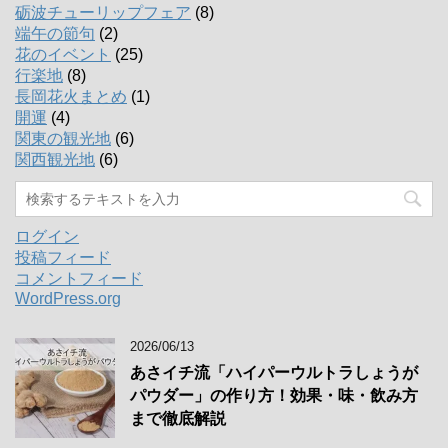
砺波チューリップフェア
(8)
端午の節句
(2)
花のイベント
(25)
行楽地
(8)
長岡花火まとめ
(1)
開運
(4)
関東の観光地
(6)
関西観光地
(6)
ログイン
投稿フィード
コメントフィード
WordPress.org
2026/06/13
あさイチ流「ハイパーウルトラしょうが
パウダー」の作り方！効果・味・飲み方
まで徹底解説