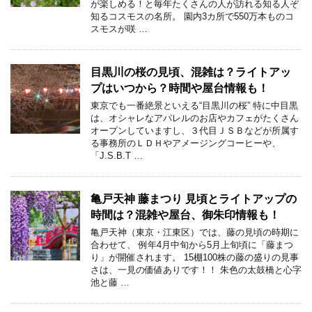
が楽しめる！と毎年たくさんの人が訪れる知る人ぞ
知るコスモスの名所。 園内3カ所で550万本ものコ
スモスが咲 …
目黒川の桜の見頃、混雑は？ライトアッ
プはいつから？時間や屋台情報も！
東京でも一番絶景といえる“目黒川の桜” 特に中目黒
は、オシャレなアパレルのお店やカフェがたくさん
オープンしていますし、３代目ＪＳＢなどが所属す
る事務所のＬＤＨやアメージングコーヒーや、
「J.S.B.T …
亀戸天神 藤まつり 見頃とライトアップの
時間は？混雑や屋台、御朱印情報も！
亀戸天神（東京・江東区）では、藤の見頃の時期に
合わせて、 例年4月中旬から5月上旬頃に「藤まつ
り」が開催されます。 15棚100株の藤の盛りの見事
さは、一見の価値ありです！！ 朱色の太鼓橋と心字
池と藤 …