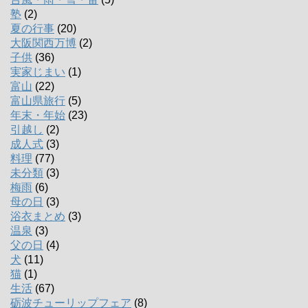
塾
(2)
夏の行事
(20)
大阪関西万博
(2)
子供
(36)
実家じまい
(1)
富山
(22)
富山県旅行
(5)
年末・年始
(23)
引越し
(2)
成人式
(3)
料理
(77)
未分類
(3)
梅雨
(6)
母の日
(3)
浴衣まとめ
(3)
温泉
(3)
父の日
(4)
犬
(11)
猫
(1)
生活
(67)
砺波チューリップフェア
(8)