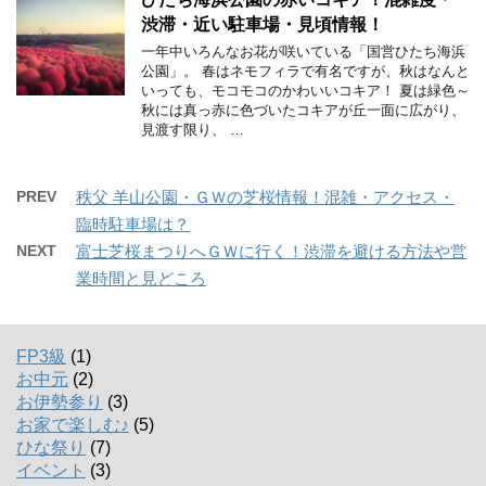
渋滞・近い駐車場・見頃情報！
一年中いろんなお花が咲いている「国営ひたち海浜
公園」。 春はネモフィラで有名ですが、秋はなんと
いっても、モコモコのかわいいコキア！ 夏は緑色～
秋には真っ赤に色づいたコキアが丘一面に広がり、
見渡す限り、 …
PREV
秩父 羊山公園・ＧＷの芝桜情報！混雑・アクセス・
臨時駐車場は？
NEXT
富士芝桜まつりへＧＷに行く！渋滞を避ける方法や営
業時間と見どころ
FP3級
(1)
お中元
(2)
お伊勢参り
(3)
お家で楽しむ♪
(5)
ひな祭り
(7)
イベント
(3)