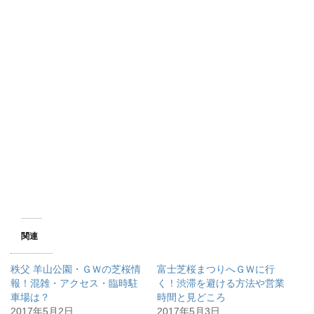
関連
秩父 羊山公園・ＧＷの芝桜情
富士芝桜まつりへＧＷに行
報！混雑・アクセス・臨時駐
く！渋滞を避ける方法や営業
車場は？
時間と見どころ
2017年5月2日
2017年5月3日