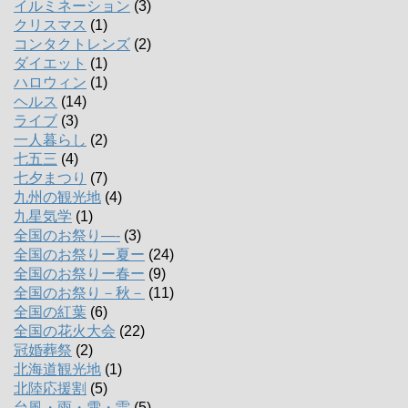
イルミネーション
(3)
クリスマス
(1)
コンタクトレンズ
(2)
ダイエット
(1)
ハロウィン
(1)
ヘルス
(14)
ライブ
(3)
一人暮らし
(2)
七五三
(4)
七夕まつり
(7)
九州の観光地
(4)
九星気学
(1)
全国のお祭り―-
(3)
全国のお祭りー夏ー
(24)
全国のお祭りー春ー
(9)
全国のお祭り－秋－
(11)
全国の紅葉
(6)
全国の花火大会
(22)
冠婚葬祭
(2)
北海道観光地
(1)
北陸応援割
(5)
台風・雨・雪・雷
(5)