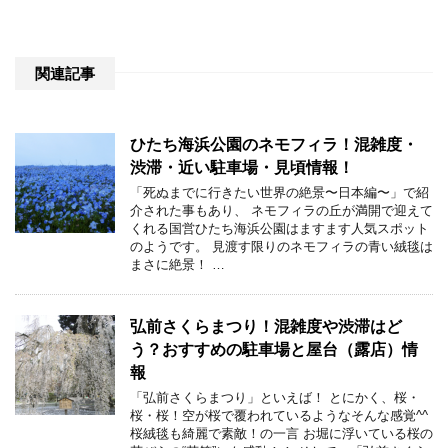
関連記事
ひたち海浜公園のネモフィラ！混雑度・
渋滞・近い駐車場・見頃情報！
「死ぬまでに行きたい世界の絶景〜日本編〜」で紹
介された事もあり、 ネモフィラの丘が満開で迎えて
くれる国営ひたち海浜公園はますます人気スポット
のようです。 見渡す限りのネモフィラの青い絨毯は
まさに絶景！ …
弘前さくらまつり！混雑度や渋滞はど
う？おすすめの駐車場と屋台（露店）情
報
「弘前さくらまつり」といえば！ とにかく、桜・
桜・桜！空が桜で覆われているようなそんな感覚^^
桜絨毯も綺麗で素敵！の一言 お堀に浮いている桜の