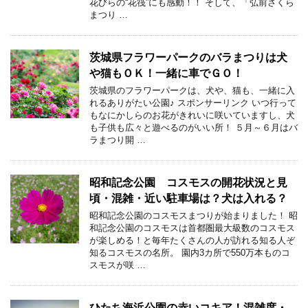
花びらの“花筏”にも感動！！ そして、「弘前さくら
まつり …
茨城県フラワーパークのバラまつりは犬
や猫もＯＫ！一緒に車でＧＯ！
茨城県のフラワーパークは、犬や、猫も、一緒に入
れるありがたい公園♪ スポンサーリンク いつ行って
もなにかしらのお花がきれいに咲いていますし、犬
も子供も広々と遊べるのがいい所！ ５月～６月はバ
ラまつり開 …
昭和記念公園 コスモスの開花状況と見
頃・混雑・近い駐車場は？犬は入れる？
昭和記念公園のコスモスまつりが始まりました！ 昭
和記念公園のコスモスは首都圏最大級数のコスモス
が楽しめる！と毎年たくさんの人が訪れる知る人ぞ
知るコスモスの名所。 園内3カ所で550万本ものコ
スモスが咲 …
ひたち海浜公園の赤いコキア！混雑度・