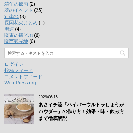
端午の節句
(2)
花のイベント
(25)
行楽地
(8)
長岡花火まとめ
(1)
開運
(4)
関東の観光地
(6)
関西観光地
(6)
ログイン
投稿フィード
コメントフィード
WordPress.org
2026/06/13
あさイチ流「ハイパーウルトラしょうが
パウダー」の作り方！効果・味・飲み方
まで徹底解説