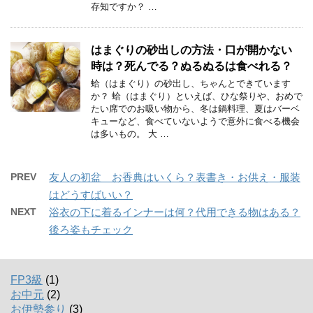
存知ですか？ …
はまぐりの砂出しの方法・口が開かない
時は？死んでる？ぬるぬるは食べれる？
蛤（はまぐり）の砂出し、ちゃんとできています
か？ 蛤（はまぐり）といえば、ひな祭りや、おめで
たい席でのお吸い物から、冬は鍋料理、夏はバーベ
キューなど、食べていないようで意外に食べる機会
は多いもの。 大 …
PREV
友人の初盆 お香典はいくら？表書き・お供え・服装
はどうすばいい？
NEXT
浴衣の下に着るインナーは何？代用できる物はある？
後ろ姿もチェック
FP3級
(1)
お中元
(2)
お伊勢参り
(3)