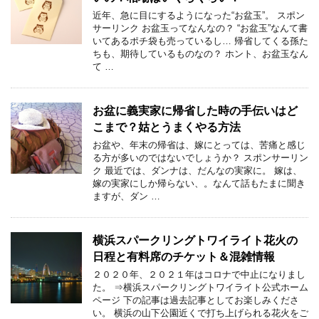
近年、急に目にするようになった“お盆玉”。 スポン
サーリンク お盆玉ってなんなの？ “お盆玉”なんて書
いてあるポチ袋も売っているし… 帰省してくる孫た
ちも、期待しているものなの？ ホント、お盆玉なん
て …
お盆に義実家に帰省した時の手伝いはど
こまで？姑とうまくやる方法
お盆や、年末の帰省は、嫁にとっては、苦痛と感じ
る方が多いのではないでしょうか？ スポンサーリン
ク 最近では、ダンナは、だんなの実家に。 嫁は、
嫁の実家にしか帰らない、。なんて話もたまに聞き
ますが、ダン …
横浜スパークリングトワイライト花火の
日程と有料席のチケット＆混雑情報
２０２０年、２０２１年はコロナで中止になりまし
た。 ⇒横浜スパークリングトワイライト公式ホーム
ページ 下の記事は過去記事としてお楽しみくださ
い。 横浜の山下公園近くで打ち上げられる花火をご