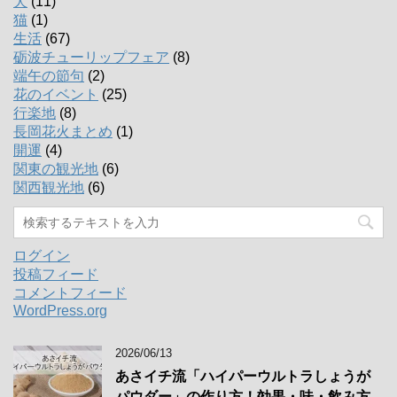
犬
(11)
猫
(1)
生活
(67)
砺波チューリップフェア
(8)
端午の節句
(2)
花のイベント
(25)
行楽地
(8)
長岡花火まとめ
(1)
開運
(4)
関東の観光地
(6)
関西観光地
(6)
ログイン
投稿フィード
コメントフィード
WordPress.org
2026/06/13
あさイチ流「ハイパーウルトラしょうが
パウダー」の作り方！効果・味・飲み方