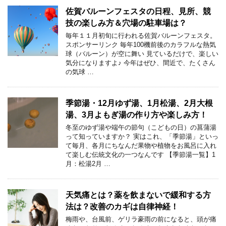
佐賀バルーンフェスタの日程、見所、競
技の楽しみ方＆穴場の駐車場は？
毎年１１月初旬に行われる佐賀バルーンフェスタ。
スポンサーリンク 毎年100機前後のカラフルな熱気
球（バルーン）が空に舞い 見ているだけで、楽しい
気分になりますよ♪ 今年はぜひ、間近で、たくさん
の気球 …
季節湯・12月ゆず湯、1月松湯、2月大根
湯、3月よもぎ湯の作り方や楽しみ方！
冬至のゆず湯や端午の節句（こどもの日）の菖蒲湯
って知っていますか？ 実はこれ、「季節湯」といっ
て毎月、各月にちなんだ果物や植物をお風呂に入れ
て楽しむ伝統文化の一つなんです 【季節湯一覧】1
月：松湯2月 …
天気痛とは？薬を飲まないで緩和する方
法は？改善のカギは自律神経！
梅雨や、台風前、ゲリラ豪雨の前になると、頭が痛