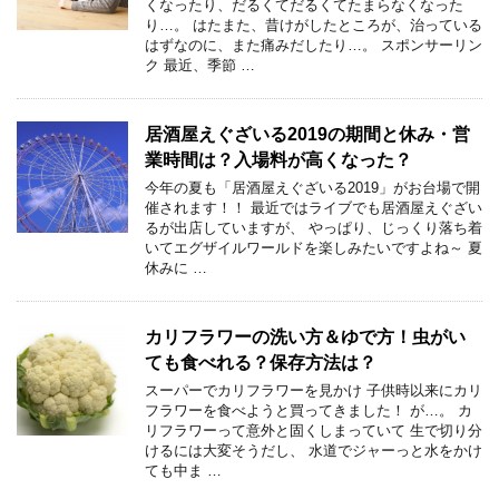
くなったり、だるくてだるくてたまらなくなった
り…。 はたまた、昔けがしたところが、治っている
はずなのに、また痛みだしたり…。 スポンサーリン
ク 最近、季節 …
居酒屋えぐざいる2019の期間と休み・営
業時間は？入場料が高くなった？
今年の夏も「居酒屋えぐざいる2019」がお台場で開
催されます！！ 最近ではライブでも居酒屋えぐざい
るが出店していますが、 やっぱり、じっくり落ち着
いてエグザイルワールドを楽しみたいですよね～ 夏
休みに …
カリフラワーの洗い方＆ゆで方！虫がい
ても食べれる？保存方法は？
スーパーでカリフラワーを見かけ 子供時以来にカリ
フラワーを食べようと買ってきました！ が…。 カ
リフラワーって意外と固くしまっていて 生で切り分
けるには大変そうだし、 水道でジャーっと水をかけ
ても中ま …