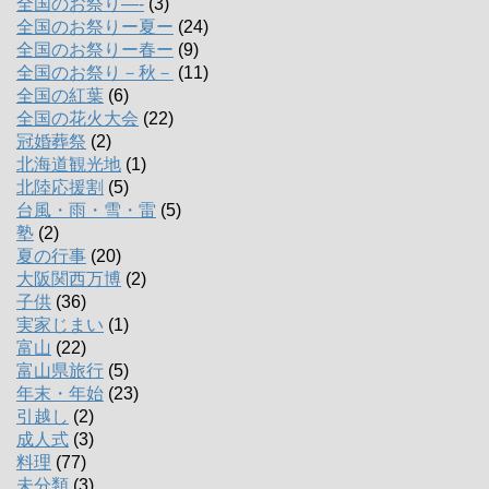
全国のお祭り―-
(3)
全国のお祭りー夏ー
(24)
全国のお祭りー春ー
(9)
全国のお祭り－秋－
(11)
全国の紅葉
(6)
全国の花火大会
(22)
冠婚葬祭
(2)
北海道観光地
(1)
北陸応援割
(5)
台風・雨・雪・雷
(5)
塾
(2)
夏の行事
(20)
大阪関西万博
(2)
子供
(36)
実家じまい
(1)
富山
(22)
富山県旅行
(5)
年末・年始
(23)
引越し
(2)
成人式
(3)
料理
(77)
未分類
(3)