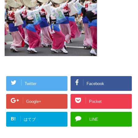
Twitter
Facebook
Google+
Pocket
B!
はてブ
LINE