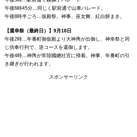
午後6時45分…同じく駅前通で山車パレード。
午後8時半ごろ…仮殿祭。神事、巫女舞、紅白餅まき。
【還幸祭（最終日）】9月18日
午後2時…年番町御仮殿より大神輿が出御し、神幸祭と同
じ供奉行列で、逆コースを還御します。
午後4時…神輿が常陸國總社宮に帰着。神事、年番町の引
き継ぎが行われます。
スポンサーリンク