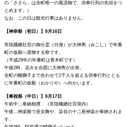
の「ささら」は全町唯一の風流物で、供奉行列の先頭をつ
とめます。）
なお、この日は観光行事はありません。
【神幸祭（初日）】9月16日
常陸國總社宮の御分霊（分身）が大神輿（みこし）で年番
町の仮殿へ渡御する祭です。
（平成29年の年番町は青木町です）
午後2時、花火を合図に大神輿が出発。
全町の幌獅子まで合わせて2千人を超える供奉行列ととも
に年番町の仮殿（おかりや）へ向かいます。
【奉祝祭（中日）】9月17日
午前中…奉納相撲 （常陸國總社宮境内）
午後…神楽殿で巫女舞や、染谷の十二座神楽が奉納されま
す。
午後3時…駅前通で幌獅子パレード