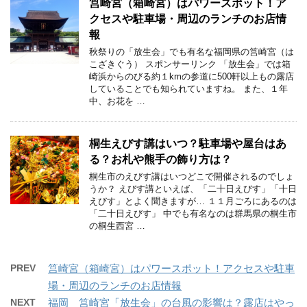
筥崎宮（箱崎宮）はパワースポット！ア
クセスや駐車場・周辺のランチのお店情
報
秋祭りの「放生会」でも有名な福岡県の筥崎宮（は
こざきぐう） スポンサーリンク 「放生会」では箱
崎浜からのびる約１kmの参道に500軒以上もの露店
していることでも知られていますね。 また、１年
中、お花を …
桐生えびす講はいつ？駐車場や屋台はあ
る？お札や熊手の飾り方は？
桐生市のえびす講はいつどこで開催されるのでしょ
うか？ えびす講といえば、「二十日えびす」「十日
えびす」とよく聞きますが… １１月ごろにあるのは
「二十日えびす」 中でも有名なのは群馬県の桐生市
の桐生西宮 …
PREV
筥崎宮（箱崎宮）はパワースポット！アクセスや駐車
場・周辺のランチのお店情報
NEXT
福岡 筥崎宮「放生会」の台風の影響は？露店はやっ