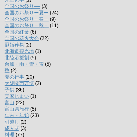
全国のお祭り―-
(3)
全国のお祭りー夏ー
(24)
全国のお祭りー春ー
(9)
全国のお祭り－秋－
(11)
全国の紅葉
(6)
全国の花火大会
(22)
冠婚葬祭
(2)
北海道観光地
(1)
北陸応援割
(5)
台風・雨・雪・雷
(5)
塾
(2)
夏の行事
(20)
大阪関西万博
(2)
子供
(36)
実家じまい
(1)
富山
(22)
富山県旅行
(5)
年末・年始
(23)
引越し
(2)
成人式
(3)
料理
(77)