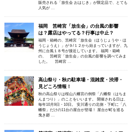
販売される「放生会 おはじき」が限定品で、とても
人気が …
福岡 筥崎宮「放生会」の台風の影響
は？露店はやってる？行事は中止？
福岡・箱崎の、筥崎宮「放生会（ほうじょうや・ほ
うじょうえ）」が９/１２から始まっていますが、九
州に台風１８号が接近しています。 福岡・箱崎
の、 筥崎宮「放生会」の台風の影響を調べてみま
した。 筥崎宮 …
高山祭り・秋の駐車場・混雑度・渋滞・
見どころ情報！
秋の高山祭りは桜山八幡宮の例祭「八幡祭（はちま
んまつり）」のことをいいます。 開催される日は、
毎年10月9日・10日。 安川通りの北側・下町に「八
幡祭」だけの11台の屋台が登場！ 屋台が町を巡る
曳き廻 …