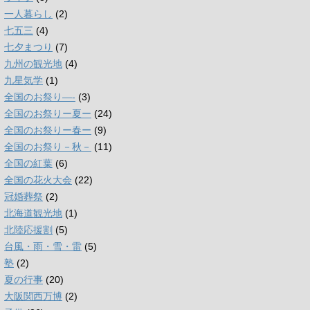
一人暮らし
(2)
七五三
(4)
七夕まつり
(7)
九州の観光地
(4)
九星気学
(1)
全国のお祭り―-
(3)
全国のお祭りー夏ー
(24)
全国のお祭りー春ー
(9)
全国のお祭り－秋－
(11)
全国の紅葉
(6)
全国の花火大会
(22)
冠婚葬祭
(2)
北海道観光地
(1)
北陸応援割
(5)
台風・雨・雪・雷
(5)
塾
(2)
夏の行事
(20)
大阪関西万博
(2)