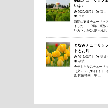
砺波チューリップ公
いよ♪
2020/08/21
-
富山
コキア
新聞に砺波チューリッ
ました！！ 例年、砺波
いカンナが公園いっぱい
となみチューリッ
トとお店
2017/03/21
-
砺波
砺波
今年もとなみチューリップ
（火）～ 5月5日（日・
園 開園時間…午 …