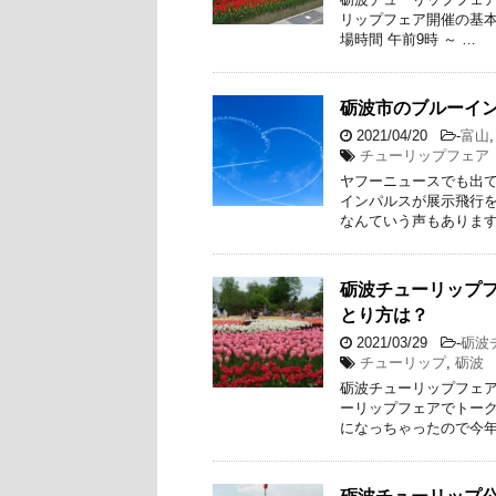
リップフェア開催の基本情
場時間 午前9時 ～ …
砺波市のブルーイ
2021/04/20
-
富山
チューリップフェア
ヤフーニュースでも出て
インパルスが展示飛行を
なんていう声もあります
砺波チューリップフ
とり方は？
2021/03/29
-
砺波
チューリップ
,
砺波
砺波チューリップフェア2
ーリップフェアでトー
になっちゃったので今年