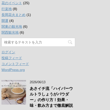
花のイベント
(25)
行楽地
(8)
長岡花火まとめ
(1)
開運
(4)
関東の観光地
(6)
関西観光地
(6)
ログイン
投稿フィード
コメントフィード
WordPress.org
2026/06/13
あさイチ流「ハイパーウ
ルトラしょうがパウダ
ー」の作り方！効果・
味・飲み方まで徹底解説