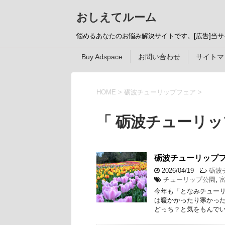
おしえてルーム
悩めるあなたのお悩み解決サイトです。[広告]当
Buy Adspace
お問い合わせ
サイトマ
HOME
>
砺波チューリップフェア
>
「 砺波チューリッ
砺波チューリップ
2026/04/19
-
砺波
チューリップ公園
,
今年も「となみチューリ
は暖かかったり寒かっ
どっち？と気をもんでい