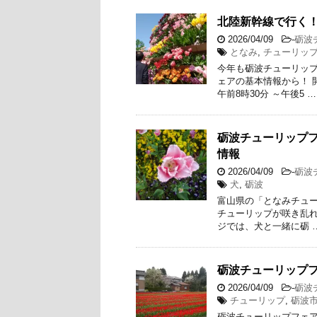
北陸新幹線で行く
2026/04/09
-
砺波
となみ
,
チューリッ
今年も砺波チューリップ
ェアの基本情報から！ 開
午前8時30分 ～午後5 …
砺波チューリップ
情報
2026/04/09
-
砺波
犬
,
砺波
富山県の「となみチュー
チューリップが咲き乱
ジでは、犬と一緒に砺 
砺波チューリップ
2026/04/09
-
砺波
チューリップ
,
砺波
砺波チューリップフェア