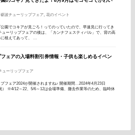
園のコキア見てきたよ！8月9月はモコモコでかわい
,
砺波チューリップフェア
,
花のイベント
プ公園でコキアが見ごろ！ってのっていたので、早速見に行ってき
チューリップフェアの後は、「カンナフェスティバル」で、背の高
に植えてあって、 …
プフェアの入場料割引券情報・子供も楽しめるイベン
チューリップフェア
フェア2024が開催されますね♪ 開催期間…2024年4月23日
祝） ※4/12～22、5/6～12は会場準備、撤去作業等のため、臨時休