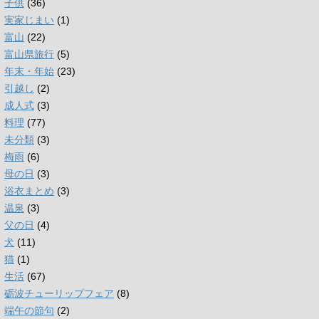
子供
(36)
実家じまい
(1)
富山
(22)
富山県旅行
(5)
年末・年始
(23)
引越し
(2)
成人式
(3)
料理
(77)
未分類
(3)
梅雨
(6)
母の日
(3)
浴衣まとめ
(3)
温泉
(3)
父の日
(4)
犬
(11)
猫
(1)
生活
(67)
砺波チューリップフェア
(8)
端午の節句
(2)