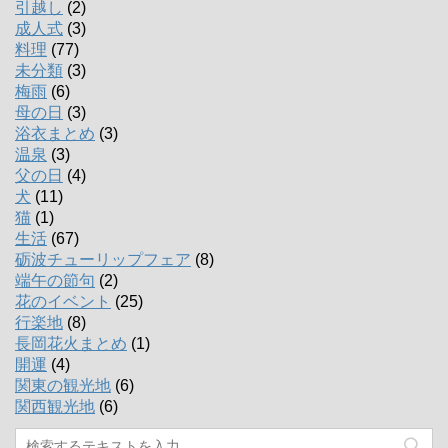
引越し
(2)
成人式
(3)
料理
(77)
未分類
(3)
梅雨
(6)
母の日
(3)
浴衣まとめ
(3)
温泉
(3)
父の日
(4)
犬
(11)
猫
(1)
生活
(67)
砺波チューリップフェア
(8)
端午の節句
(2)
花のイベント
(25)
行楽地
(8)
長岡花火まとめ
(1)
開運
(4)
関東の観光地
(6)
関西観光地
(6)