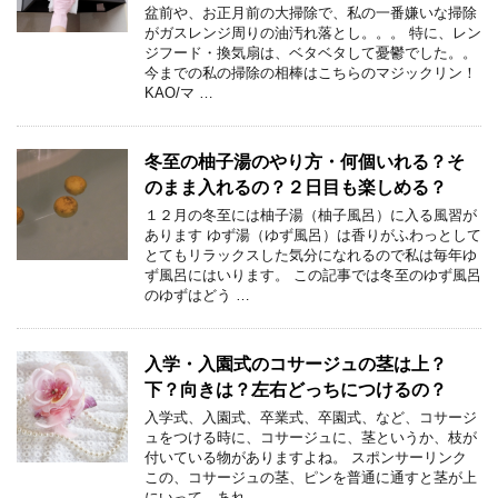
盆前や、お正月前の大掃除で、私の一番嫌いな掃除
がガスレンジ周りの油汚れ落とし。。。 特に、レン
ジフード・換気扇は、ベタベタして憂鬱でした。。
今までの私の掃除の相棒はこちらのマジックリン！
KAO/マ …
冬至の柚子湯のやり方・何個いれる？そ
のまま入れるの？２日目も楽しめる？
１２月の冬至には柚子湯（柚子風呂）に入る風習が
あります ゆず湯（ゆず風呂）は香りがふわっとして
とてもリラックスした気分になれるので私は毎年ゆ
ず風呂にはいります。 この記事では冬至のゆず風呂
のゆずはどう …
入学・入園式のコサージュの茎は上？
下？向きは？左右どっちにつけるの？
入学式、入園式、卒業式、卒園式、など、コサージ
ュをつける時に、コサージュに、茎というか、枝が
付いている物がありますよね。 スポンサーリンク
この、コサージュの茎、ピンを普通に通すと茎が上
にいって、あれ …