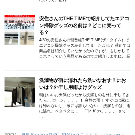
安住さんのTHE TIMEで紹介してたエアコ
ン掃除グッズの名前は？どこに売って
る？
4/30の安住さんの朝番組THE TIME(ザ・タイム）で
エアコン掃除グッズ紹介してましたよね？ 番組では
商品名は紹介していなかったのですが、もしかして
これ？っていう商品があるのでご紹介しますね。 紹
…
洗濯物が雨に濡れたら洗いなおす？にお
いは？外干し用雨よけグッズ
朝はいいお天気だったから洗濯ものを外に干してき
たら… ガーン。。。。！ 突然の雨！ すぐには家に
は帰れないし、家には誰もいない… 洗濯ものは、雨
に濡れ、ベタベタに… ＿|￣|○ ｶﾞｸｯ。。。。 さて
…
PREV