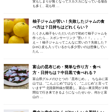
実もしまりが無くなってスカスカになっている場合
も多く、花も咲 …
柚子ジャムが苦い！失敗したジャムの食
べ方は？日持ちはどれくらい？
たくさん柚子をいただいたので初めて柚子ジャムを
作ったら… スポンサーリンク “苦い！！。。。。”
え～！柚子ジャムってこんなに苦いの？失敗した？
(≧σ≦) 皮も入っているから多少苦いのは想像してい
たん …
富山の昆布じめ・簡単な作り方・食べ
方・日持ちは？中目黒で食べれる？
富山県グルメのひとつの「昆布じめ」。 ちなみに富
山では、“こんぶじめ”ではなく、“こぶじめ”と言って
います^^ 北陸新幹線が開通し、富山―東京間が３時
間位で行き来できるようになったせいか、何かと富
山の …