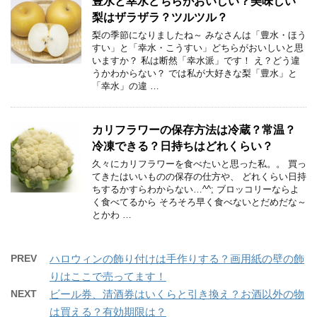
豊水と幸水どちらがおいしい？美味しい
梨はザラザラ？ツルツル？
梨の季節になりましたね～ みなさんは「豊水・ほう
すい」と「幸水・こうすい」どちらがおいしいと思
いますか？ 私は断然「幸水派」です！ え？どう違
うかわからない？ では私が大好きな梨「豊水」と
「幸水」の違 …
カリフラワーの保存方法は冷蔵？常温？
冷凍できる？日持ちはどれくらい？
久々にカリフラワーを食べたいと思った私。。 買っ
てきたはいいものの保存の仕方や、 どれくらい日持
ちするかすらわからない…^^; ブロッコリーならよ
く食べてるから そろそろ早く食べないとだめだな～
とかわ …
PREV
ハロウィンの飾り付けは手作りする？画用紙の壁の飾
りはここで売ってます！
NEXT
ビール券、清酒券はいくらと引き換え？お酒以外の物
は買える？有効期限は？