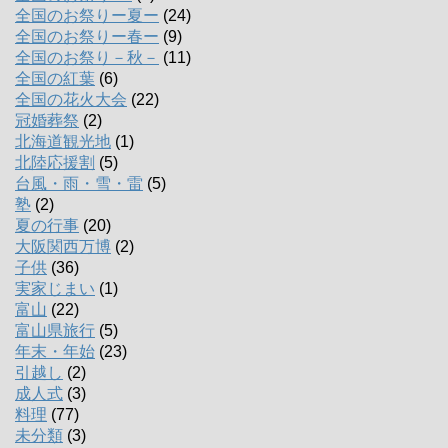
全国のお祭りー夏ー
(24)
全国のお祭りー春ー
(9)
全国のお祭り－秋－
(11)
全国の紅葉
(6)
全国の花火大会
(22)
冠婚葬祭
(2)
北海道観光地
(1)
北陸応援割
(5)
台風・雨・雪・雷
(5)
塾
(2)
夏の行事
(20)
大阪関西万博
(2)
子供
(36)
実家じまい
(1)
富山
(22)
富山県旅行
(5)
年末・年始
(23)
引越し
(2)
成人式
(3)
料理
(77)
未分類
(3)