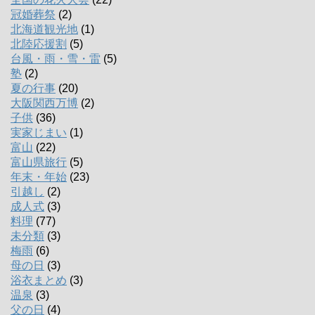
冠婚葬祭
(2)
北海道観光地
(1)
北陸応援割
(5)
台風・雨・雪・雷
(5)
塾
(2)
夏の行事
(20)
大阪関西万博
(2)
子供
(36)
実家じまい
(1)
富山
(22)
富山県旅行
(5)
年末・年始
(23)
引越し
(2)
成人式
(3)
料理
(77)
未分類
(3)
梅雨
(6)
母の日
(3)
浴衣まとめ
(3)
温泉
(3)
父の日
(4)