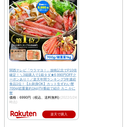
関西テレビ「ウラマヨ！」放映記念でP10倍
確定！＼3箱購入で1箱タダ★6,990円OFFク
ーポンあり！／楽天年間ランキング3年連続
食品1位！【お刺身OK】カット生ずわい蟹
700g(総重量約1kg)TV番組で紹介 カニ かに
蟹
価格：6990円（税込、送料無料)
(2022/1/24
時点)
楽天で購入