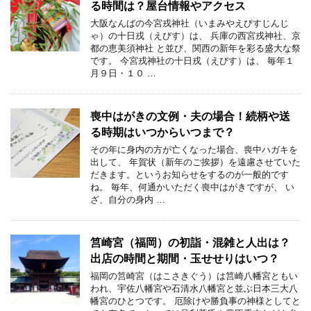
る時間は？屋台情報やアクセス
大阪なんばの今宮戎神社（いまみやえびすじんじ
ゃ）の十日戎（えびす）は、 兵庫の西宮戎神社、京
都の恵美須神社 と並び、関西の新年を彩る盛大な祭
です。 今宮戎神社の十日戎（えびす）は、 毎年１
月９日・１０ …
喪中はがきの文例・夫の場合！続柄や送
る時期はいつからいつまで？
その年に身内の方が亡くなった場合、喪中ハガキを
出して、 年賀状（新年のご挨拶）を遠慮させていた
だきます。というお知らせをするのが一般的です
ね。 毎年、何通かいただく喪中はがきですが、 い
ざ、自分の身内 …
筥崎宮（福岡）の初詣・混雑と人出は？
出店の時間と期間・玉せせりはいつ？
福岡の筥崎宮（はこさきぐう）は筥崎八幡宮ともい
われ、宇佐八幡宮や石清水八幡宮と並ぶ日本三大八
幡宮のひとつです。 厄除けや勝負事の神様としてと