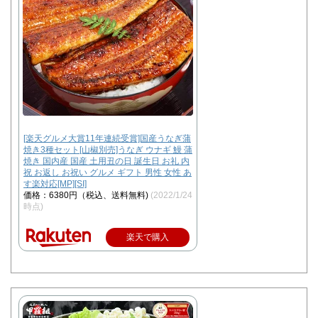
[楽天グルメ大賞11年連続受賞]国産うなぎ蒲
焼き3種セット[山椒別売]うなぎ ウナギ 鰻 蒲
焼き 国内産 国産 土用丑の日 誕生日 お礼 内
祝 お返し お祝い グルメ ギフト 男性 女性 あ
す楽対応[MP][SI]
価格：6380円（税込、送料無料)
(2022/1/24
時点)
楽天で購入