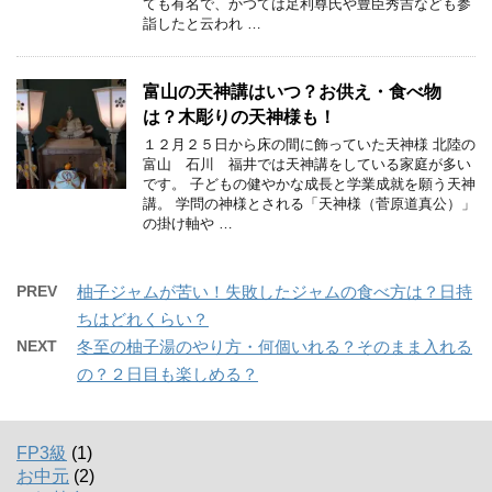
ても有名で、かつては足利尊氏や豊臣秀吉なども参
詣したと云われ …
富山の天神講はいつ？お供え・食べ物
は？木彫りの天神様も！
１２月２５日から床の間に飾っていた天神様 北陸の
富山 石川 福井では天神講をしている家庭が多い
です。 子どもの健やかな成長と学業成就を願う天神
講。 学問の神様とされる「天神様（菅原道真公）」
の掛け軸や …
PREV
柚子ジャムが苦い！失敗したジャムの食べ方は？日持
ちはどれくらい？
NEXT
冬至の柚子湯のやり方・何個いれる？そのまま入れる
の？２日目も楽しめる？
FP3級
(1)
お中元
(2)