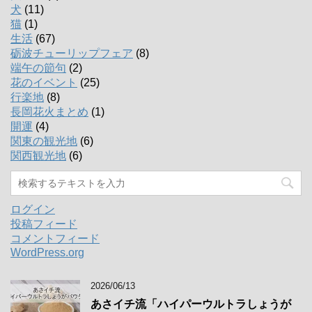
犬
(11)
猫
(1)
生活
(67)
砺波チューリップフェア
(8)
端午の節句
(2)
花のイベント
(25)
行楽地
(8)
長岡花火まとめ
(1)
開運
(4)
関東の観光地
(6)
関西観光地
(6)
ログイン
投稿フィード
コメントフィード
WordPress.org
2026/06/13
あさイチ流「ハイパーウルトラしょうが