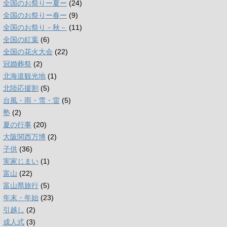
全国のお祭りー夏ー
(24)
全国のお祭りー春ー
(9)
全国のお祭り－秋－
(11)
全国の紅葉
(6)
全国の花火大会
(22)
冠婚葬祭
(2)
北海道観光地
(1)
北陸応援割
(5)
台風・雨・雪・雷
(5)
塾
(2)
夏の行事
(20)
大阪関西万博
(2)
子供
(36)
実家じまい
(1)
富山
(22)
富山県旅行
(5)
年末・年始
(23)
引越し
(2)
成人式
(3)